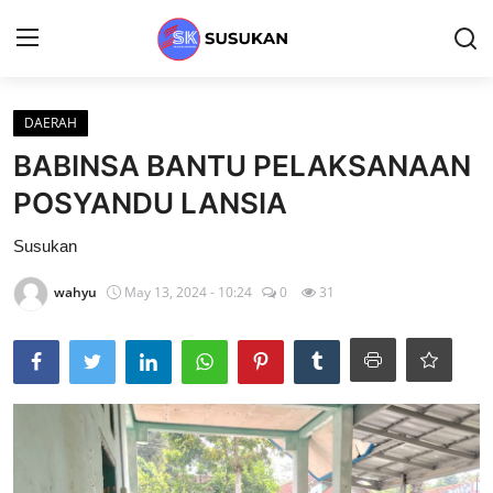
Login
Register
DAERAH
BABINSA BANTU PELAKSANAAN
Home
POSYANDU LANSIA
DAERAH
Susukan
Gallery
wahyu
May 13, 2024 - 10:24
0
31
Contact