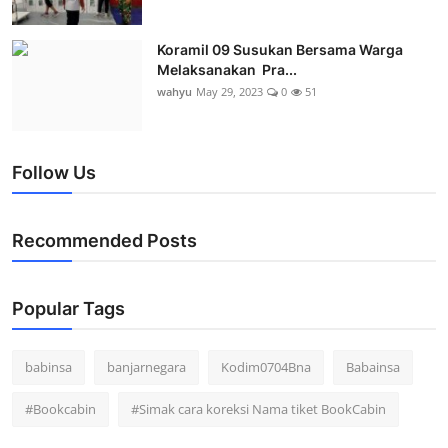
Koramil 09 Susukan Bersama Warga
Melaksanakan Pra...
wahyu
May 29, 2023
0
51
Follow Us
Recommended Posts
Popular Tags
babinsa
banjarnegara
Kodim0704Bna
Babainsa
#Bookcabin
#Simak cara koreksi Nama tiket BookCabin