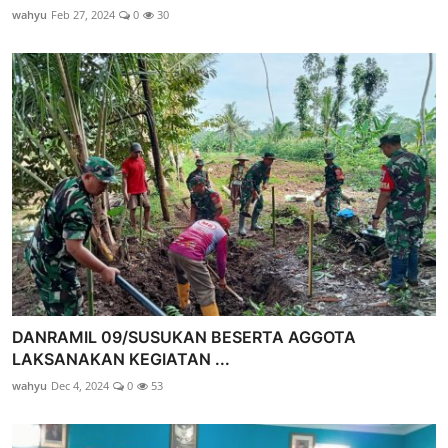
wahyu
Feb 27, 2024
0
30
DANRAMIL 09/SUSUKAN BESERTA AGGOTA
LAKSANAKAN KEGIATAN ...
wahyu
Dec 4, 2024
0
53