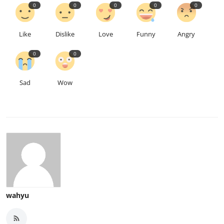
0
0
0
0
0
Like
Dislike
Love
Funny
Angry
0
0
Sad
Wow
wahyu