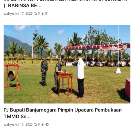
), BABINSA BE...
wahyu
Jul 17, 2025
0
51
PJ Bupati Banjarnegara Pimpin Upacara Pembukaan
TMMD Se...
wahyu
Jul 13, 2023
0
45