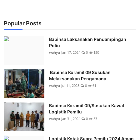
Popular Posts
Babinsa Laksanakan Pendampingan
Polio
wahyu
Jan 17, 2024
0
150
Babinsa Koramil 09 Susukan
Melaksanakan Pengamana...
wahyu
Jul 11, 2023
0
61
Babinsa Koramil 09/Susukan Kawal
Logistik Pemilu
wahyu
Jan 31, 2024
0
53
Logistik Kotak Suara Pemilu 2024 Aman