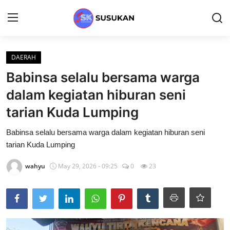
Login
Register
DAERAH
Babinsa selalu bersama warga
Home
dalam kegiatan hiburan seni
DAERAH
tarian Kuda Lumping
Gallery
Babinsa selalu bersama warga dalam kegiatan hiburan seni
tarian Kuda Lumping
Contact
wahyu
May 29, 2026 - 09:25
0
23