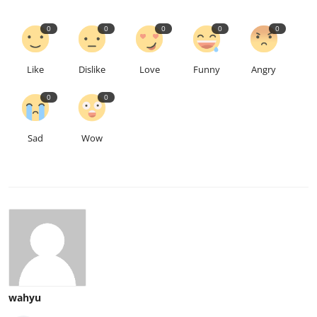
0
0
0
0
0
Like
Dislike
Love
Funny
Angry
0
0
Sad
Wow
wahyu