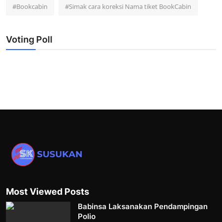
#Bookcabin
#Simak cara koreksi Nama tiket BookCabin
Voting Poll
Most Viewed Posts
Babinsa Laksanakan Pendampingan
Polio