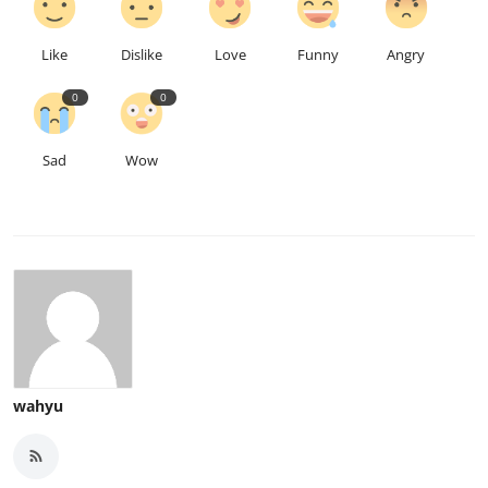
Like
Dislike
Love
Funny
Angry
0
0
Sad
Wow
wahyu