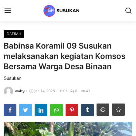
Login
Register
DAERAH
Babinsa Koramil 09 Susukan
Home
melaksanakan kegiatan Komsos
DAERAH
Bersama Warga Desa Binaan
Gallery
Susukan
Contact
wahyu
Jan 14, 2025 - 10:01
0
43